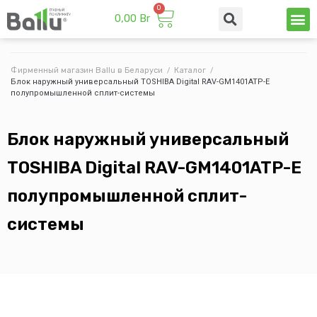
0,00
Br
Техни
Промы
Фирменный магазин Ballu в Беларуси
/
Каталог
/
Блок наружный универсальный TOSHIBA Digital RAV-GM1401ATP-E
полупромышленной сплит-системы
Блок наружный универсальный
TOSHIBA Digital RAV-GM1401ATP-E
полупромышленной сплит-
системы