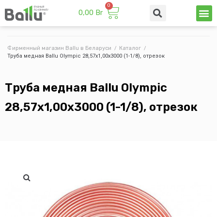
0,00
Br
Техни
Промы
Фирменный магазин Ballu в Беларуси
/
Каталог
/
Труба медная Ballu Olympic 28,57х1,00х3000 (1-1/8), отрезок
Труба медная Ballu Olympic
28,57х1,00х3000 (1-1/8), отрезок