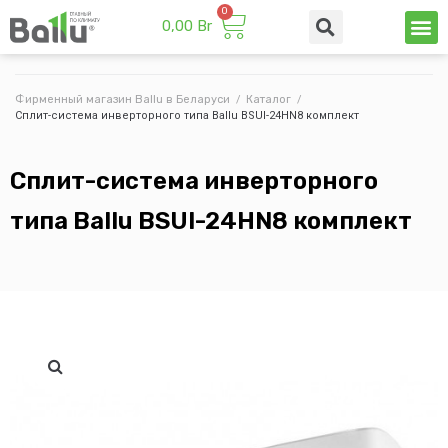
0,00
Br
Техни
Промы
Фирменный магазин Ballu в Беларуси
/
Каталог
/
Сплит-система инверторного типа Ballu BSUI-24HN8 комплект
Сплит-система инверторного
типа Ballu BSUI-24HN8 комплект