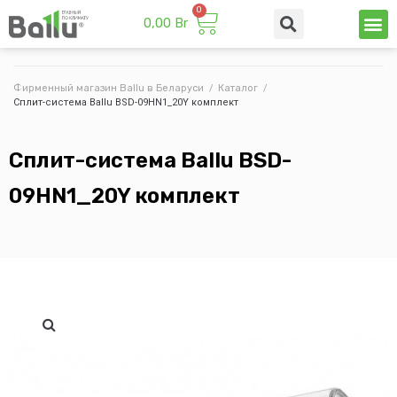
0,00
Br
Техни
Промы
Фирменный магазин Ballu в Беларуси
/
Каталог
/
Сплит-система Ballu BSD-09HN1_20Y комплект
Сплит-система Ballu BSD-
09HN1_20Y комплект