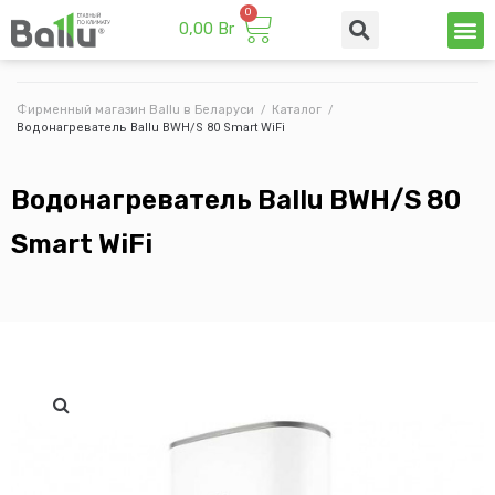
0,00
Br
Техни
Промы
Фирменный магазин Ballu в Беларуси
/
Каталог
/
Водонагреватель Ballu BWH/S 80 Smart WiFi
Водонагреватель Ballu BWH/S 80
Smart WiFi