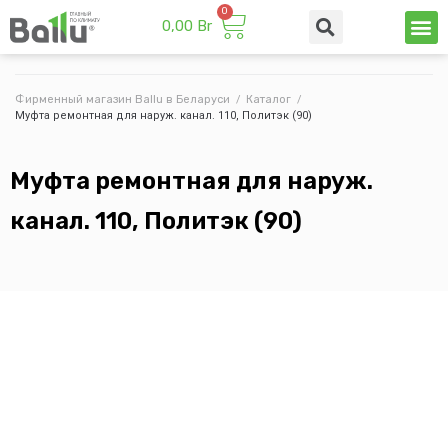
0,00
Br
Техни
Промы
Фирменный магазин Ballu в Беларуси
/
Каталог
/
Муфта ремонтная для наруж. канал. 110, Политэк (90)
Муфта ремонтная для наруж.
канал. 110, Политэк (90)