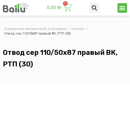
0,00
Br
Техни
Промы
Фирменный магазин Ballu в Беларуси
/
Каталог
/
Отвод сер 110/50х87 правый ВК, РТП (30)
Отвод сер 110/50х87 правый ВК,
РТП (30)