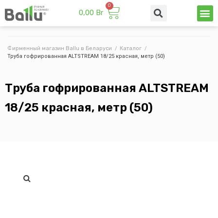
0,00
Br
Техни
Промы
Фирменный магазин Ballu в Беларуси
/
Каталог
/
Труба гофрированная ALTSTREAM 18/25 красная, метр (50)
Труба гофрированная ALTSTREAM
18/25 красная, метр (50)