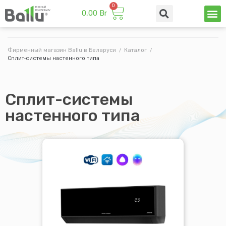
0,00
Br
Техни
Промы
Фирменный магазин Ballu в Беларуси
/
Каталог
/
Сплит-системы настенного типа
Сплит-системы
настенного типа