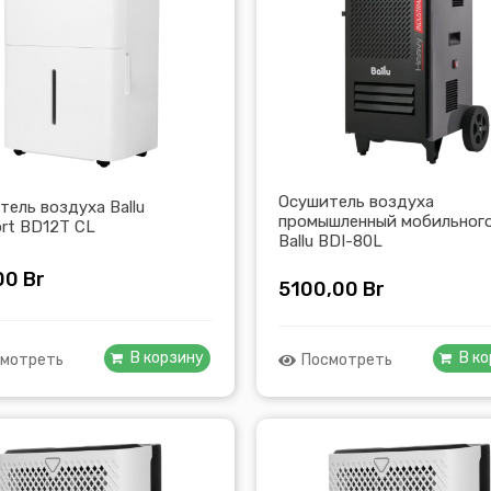
Осушитель воздуха
тель воздуха Ballu
промышленный мобильного
rt BD12T CL
Ballu BDI-80L
00
Br
5100,00
Br
В корзину
В к
мотреть
Посмотреть