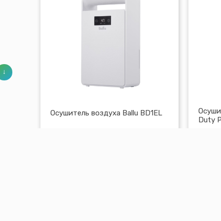
Осуши
Осушитель воздуха Ballu BD1EL
Duty 
330,00
Br
1830
В корзину
Посмотреть
Пос