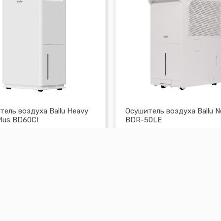
тель воздуха Ballu Heavy
Осушитель воздуха Ballu N
Plus BD60CI
BDR-50LE
,00
Br
1356,00
Br
В корзину
В к
мотреть
Посмотреть