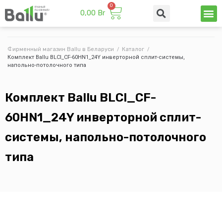
0,00
Br
Техни
Промы
Фирменный магазин Ballu в Беларуси
/
Каталог
/
Комплект Ballu BLCI_CF-60HN1_24Y инверторной сплит-системы,
напольно-потолочного типа
Комплект Ballu BLCI_CF-
60HN1_24Y инверторной сплит-
системы, напольно-потолочного
типа