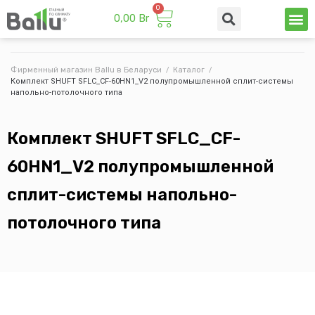
0,00
Br
Техни
Промы
Фирменный магазин Ballu в Беларуси
/
Каталог
/
Комплект SHUFT SFLC_CF-60HN1_V2 полупромышленной сплит-системы
напольно-потолочного типа
Комплект SHUFT SFLC_CF-
60HN1_V2 полупромышленной
сплит-системы напольно-
потолочного типа