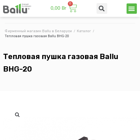
0,00
Br
Техни
Промы
Фирменный магазин Ballu в Беларуси
/
Каталог
/
Тепловая пушка газовая Ballu BHG-20
Тепловая пушка газовая Ballu
BHG-20