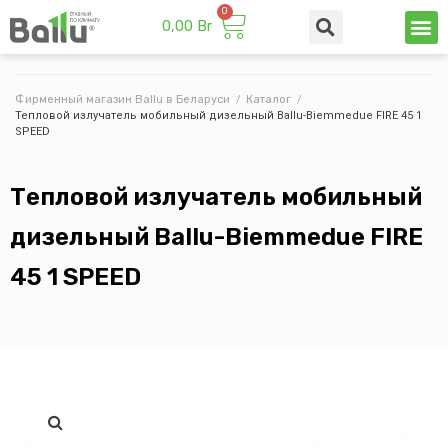
0,00
Br
Техни
Промы
Фирменный магазин Ballu в Беларуси
/
Каталог
/
Тепловой излучатель мобильный дизельный Ballu-Biemmedue FIRE 45 1
SPEED
Тепловой излучатель мобильный
дизельный Ballu-Biemmedue FIRE
45 1 SPEED