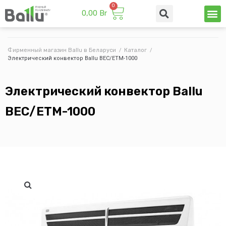
0,00
Br
Техни
Промы
Фирменный магазин Ballu в Беларуси
/
Каталог
/
Электрический конвектор Ballu BEC/ETM-1000
Электрический конвектор Ballu
BEC/ETM-1000