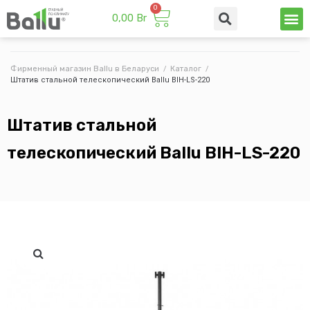
0,00
Br
Техни
Промы
Фирменный магазин Ballu в Беларуси
/
Каталог
/
Штатив стальной телескопический Ballu BIH-LS-220
Штатив стальной
телескопический Ballu BIH-LS-220