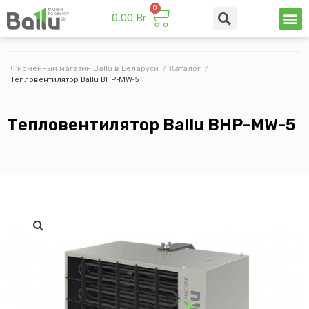
0,00
Br
Техни
Промы
Фирменный магазин Ballu в Беларуси
/
Каталог
/
Тепловентилятор Ballu BHP-MW-5
Тепловентилятор Ballu BHP-MW-5