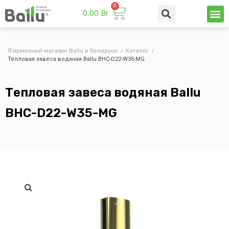
0,00
Br
Техни
Промы
Фирменный магазин Ballu в Беларуси
/
Каталог
/
Тепловая завеса водяная Ballu BHC-D22-W35-MG
Тепловая завеса водяная Ballu
BHC-D22-W35-MG