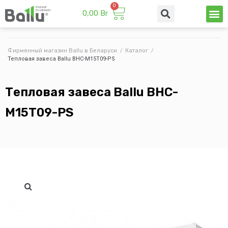
0,00
Br
Техни
Промы
Фирменный магазин Ballu в Беларуси
/
Каталог
/
Тепловая завеса Ballu BHC-M15T09-PS
Тепловая завеса Ballu BHC-
M15T09-PS