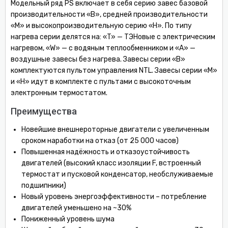
Модельный ряд PS включает в себя серию завес базовой
производительности «B», средней производительности
«M» и высокопроизводительную серию «H». По типу
нагрева серии делятся на: «T» — ТЭНовые с электрическим
нагревом, «W» — с водяным теплообменником и «A» —
воздушные завесы без нагрева. Завесы серии «B»
комплектуются пультом управления NTL. Завесы серии «M»
и «H» идут в комплекте с пультами с высокоточным
электронным термостатом.
Преимущества
Новейшие внешнероторные двигатели с увеличенным
сроком наработки на отказ (от 25 000 часов)
Повышенная надёжность и отказоустойчивость
двигателей (высокий класс изоляции F, встроенный
термостат и пусковой конденсатор, необслуживаемые
подшипники)
Новый уровень энергоэффективности – потребление
двигателей уменьшено на ~30%
Пониженный уровень шума