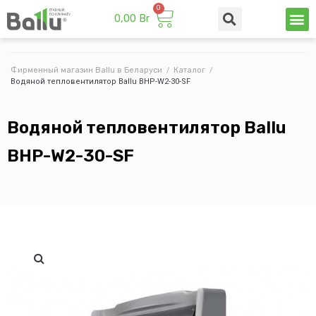
0,00
Br
Техни
Промы
Фирменный магазин Ballu в Беларуси
/
Каталог
/
Водяной тепловентилятор Ballu BHP-W2-30-SF
Водяной тепловентилятор Ballu
BHP-W2-30-SF