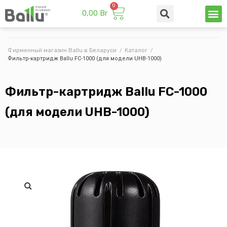
0,00
Br
Техни
Промы
Фирменный магазин Ballu в Беларуси
/
Каталог
/
Фильтр-картридж Ballu FC-1000 (для модели UHB-1000)
Фильтр-картридж Ballu FC-1000
(для модели UHB-1000)