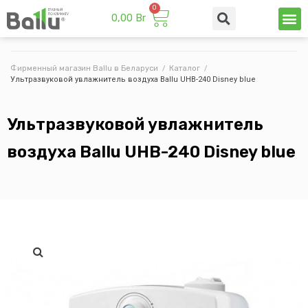
0,00
Br
Техни
Промы
Фирменный магазин Ballu в Беларуси
/
Каталог
/
Ультразвуковой увлажнитель воздуха Ballu UHB-240 Disney blue
Ультразвуковой увлажнитель
воздуха Ballu UHB-240 Disney blue