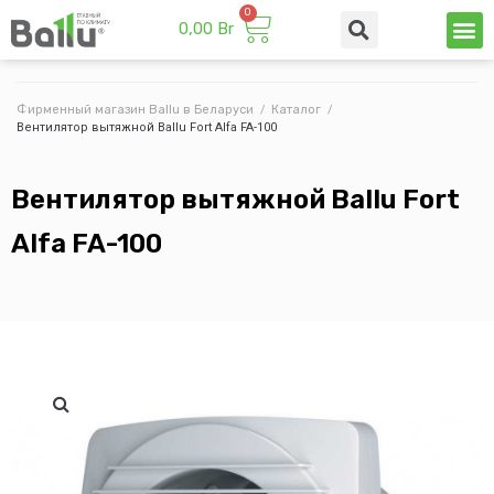
0,00
Br
Техни
Промы
Фирменный магазин Ballu в Беларуси
/
Каталог
/
Вентилятор вытяжной Ballu Fort Alfa FA-100
Вентилятор вытяжной Ballu Fort
Alfa FA-100