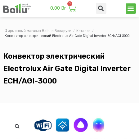
0,00
Br
Техни
Промы
Фирменный магазин Ballu в Беларуси
/
Каталог
/
Конвектор электрический Electrolux Air Gate Digital Inverter ECH/AGI-3000
Конвектор электрический
Electrolux Air Gate Digital Inverter
ECH/AGI-3000