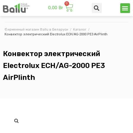
0,00
Br
Техни
Промы
Фирменный магазин Ballu в Беларуси
/
Каталог
/
Конвектор электрический Electrolux ECH/AG-2000 PE3 AirPlinth
Конвектор электрический
Electrolux ECH/AG-2000 PE3
AirPlinth