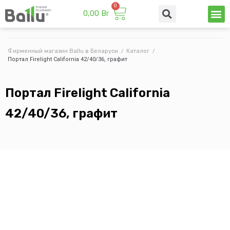
0,00
Br
Техни
Промы
Фирменный магазин Ballu в Беларуси
/
Каталог
/
Портал Firelight California 42/40/36, графит
Портал Firelight California
42/40/36, графит