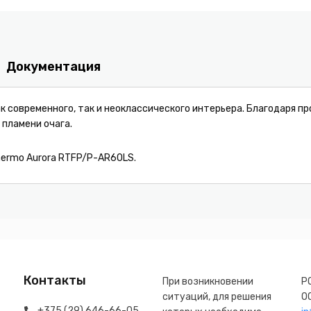
Документация
как современного, так и неоклассического интерьера. Благодаря 
 пламени очага.
hermo Aurora RTFP/P-AR60LS.
Контакты
При возникновении
Р
ситуаций, для решения
О
+375 (29) 646-66-05