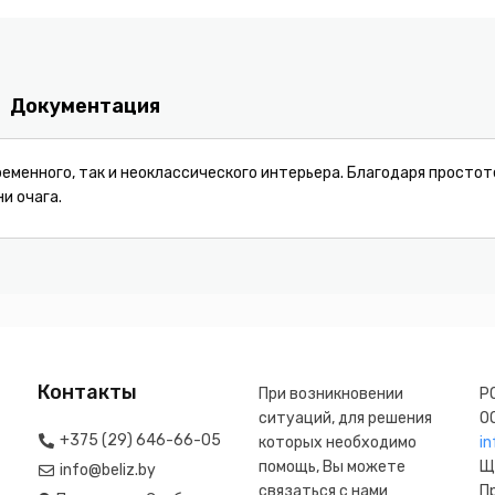
Документация
еменного, так и неоклассического интерьера. Благодаря простот
и очага.
Контакты
При возникновении
Р
ситуаций, для решения
О
+375 (29) 646-66-05
которых необходимо
in
помощь, Вы можете
Щ
info@beliz.by
связаться с нами
П