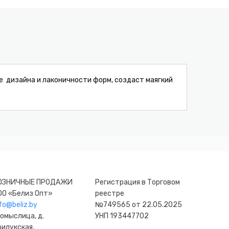
е дизайна и лаконичности форм, создаст маягкий
ОЗНИЧНЫЕ ПРОДАЖИ
Регистрация в Торговом
ОО «Белиз Опт»
реестре
fo@beliz.by
№749565 от 22.05.2025
омыслица, д.
УНП 193447702
рилукская,