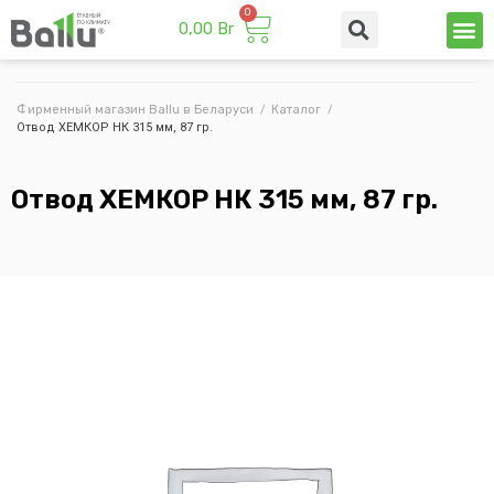
0,00
Br
Техни
Промы
Фирменный магазин Ballu в Беларуси
/
Каталог
/
Отвод ХЕМКОР НК 315 мм, 87 гр.
Отвод ХЕМКОР НК 315 мм, 87 гр.