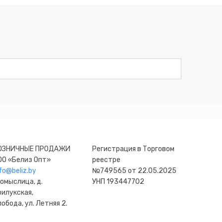
ОЗНИЧНЫЕ ПРОДАЖИ
Регистрация в Торговом
ОО «Белиз Опт»
реестре
fo@beliz.by
№749565 от 22.05.2025
омыслица, д.
УНП 193447702
рилукская,
обода, ул. Летняя 2.