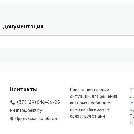
Документация
Контакты
При возникновении
Р
ситуаций, для решения
О
+375 (29) 646-66-05
которых необходимо
in
помощь, Вы можете
Щ
info@beliz.by
связаться с нами
П
Прилукская Слобода
Сл